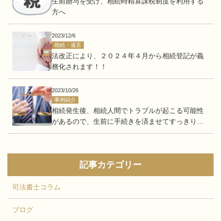
生前贈与を受け、相続時精算課税制度を利用する
方へ
2023/12/6
相続・遺言
法改正により、２０２４年４月から相続登記が義
務化されます！！
2023/10/26
事例紹介
相続発生後、相続人間でトラブルが起こる可能性
があるので、生前に手続きを済ませてすっきりし
たい。
記事カテゴリー
司法書士コラム
ブログ