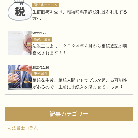
司法書士コラム
生前贈与を受け、相続時精算課税制度を利用する
方へ
2023/12/6
相続・遺言
法改正により、２０２４年４月から相続登記が義
務化されます！！
2023/10/26
事例紹介
相続発生後、相続人間でトラブルが起こる可能性
があるので、生前に手続きを済ませてすっきりし
たい。
記事カテゴリー
司法書士コラム