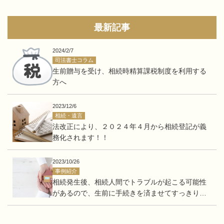
最新記事
2024/2/7
司法書士コラム
生前贈与を受け、相続時精算課税制度を利用する
方へ
2023/12/6
相続・遺言
法改正により、２０２４年４月から相続登記が義
務化されます！！
2023/10/26
事例紹介
相続発生後、相続人間でトラブルが起こる可能性
があるので、生前に手続きを済ませてすっきりし
たい。