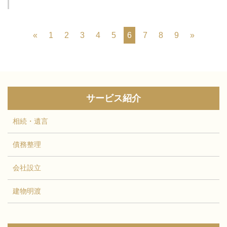
«
1
2
3
4
5
6
7
8
9
»
サービス紹介
相続・遺言
債務整理
会社設立
建物明渡