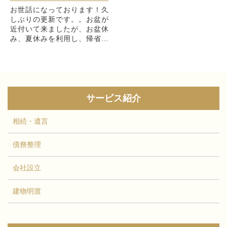
お世話になっております！久
しぶりの更新です。。お盆が
近付いて来ましたが、お盆休
み、夏休みを利用し、帰省等
で家族と顔を合わせる機会が
ある方が、多いのではないで
しょうか。今年は、新型コロ
ナウィルスが...
サービス紹介
相続・遺言
債務整理
会社設立
建物明渡