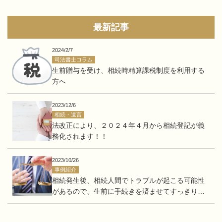
最新記事
2024/2/7
司法書士コラム
生前贈与を受け、相続時精算課税制度を利用する
方へ
2023/12/6
相続・遺言
法改正により、２０２４年４月から相続登記が義
務化されます！！
2023/10/26
事例紹介
相続発生後、相続人間でトラブルが起こる可能性
があるので、生前に手続きを済ませてすっきりし
たい。