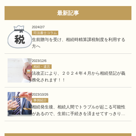
最新記事
2024/2/7
司法書士コラム
生前贈与を受け、相続時精算課税制度を利用する
方へ
2023/12/6
相続・遺言
法改正により、２０２４年４月から相続登記が義
務化されます！！
2023/10/26
事例紹介
相続発生後、相続人間でトラブルが起こる可能性
があるので、生前に手続きを済ませてすっきりし
たい。