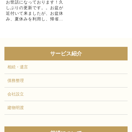
お世話になっております！久
しぶりの更新です。。お盆が
近付いて来ましたが、お盆休
み、夏休みを利用し、帰省等
で家族と顔を合わせる機会が
ある方が、多いのではないで
しょうか。今年は、新型コロ
ナウィルスが...
サービス紹介
相続・遺言
債務整理
会社設立
建物明渡