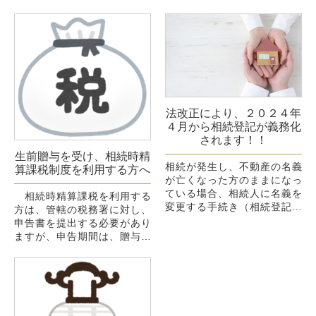
法改正により、２０２４年
４月から相続登記が義務化
されます！！
生前贈与を受け、相続時精
相続が発生し、不動産の名義
算課税制度を利用する方へ
が亡くなった方のままになっ
ている場合、相続人に名義を
相続時精算課税を利用する
変更する手続き（相続登記手
方は、管轄の税務署に対し、
続き）が必要です。
申告書を提出する必要があり
ただ、そのままご家族が住み
ますが、申告期間は、贈与の
続ける等、名義を変更する必
行われた年の翌年の２月１日
要が無ければ、亡く...
から３月１５日までです。一
日でも過ぎると、相続時精算
課税制度を...