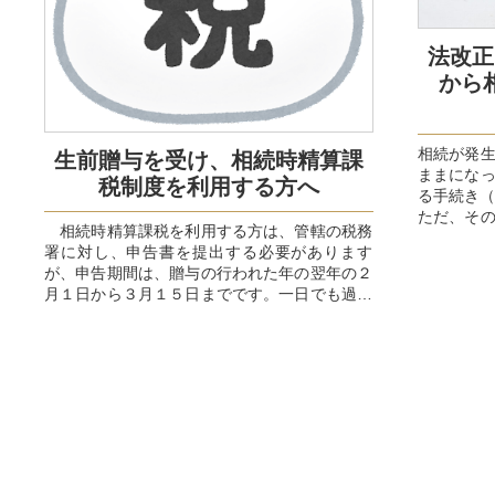
法改正
から
相続が発
生前贈与を受け、相続時精算課
ままにな
税制度を利用する方へ
る手続き（
ただ、そ
相続時精算課税を利用する方は、管轄の税務
変更する必
署に対し、申告書を提出する必要があります
が、申告期間は、贈与の行われた年の翌年の２
月１日から３月１５日までです。一日でも過ぎ
ると、相続時精算課税制度を...