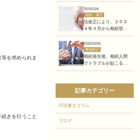
する方へ
2023/12/6
相続・遺言
法改正により、２０２
４年４月から相続登記
が義務化されます！！
2023/10/26
事例紹介
相続発生後、相続人間
書等を求められま
でトラブルが起こる可
能性があるので、生前
に手続きを済ませてす
っきりしたい。
記事カテゴリー
司法書士コラム
手続きを行うこと
ブログ