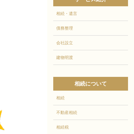
相続・遺言
債務整理
会社設立
建物明渡
相続について
相続
不動産相続
相続税