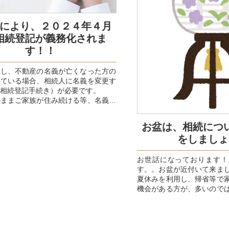
により、２０２４年４月
相続登記が義務化されま
す！！
生し、不動産の名義が亡くなった方の
っている場合、相続人に名義を変更す
相続登記手続き）が必要です。
のままご家族が住み続ける等、名義を
要が無ければ、亡く...
お盆は、相続につ
をしましょ
お世話になっております！
す。。お盆が近付いて来ま
夏休みを利用し、帰省等で
機会がある方が、多いので
今年は、新型コロナウィルスが