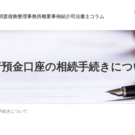
明渡
債務整理
事務所概要
事例紹介
司法書士コラム
行預金口座の相続手続きにつ
手続きについて