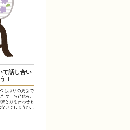
いて話し合い
う！
久しぶりの更新で
したが、お盆休み、
家族と顔を合わせる
はないでしょうか。
...