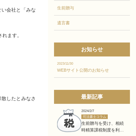
生前贈与
ない会社と「みな
遺言書
されます。
お知らせ
2023/11/30
WEBサイト公開のお知らせ
最新記事
解散したとみなさ
2024/2/7
司法書士コラム
生前贈与を受け、相続
時精算課税制度を利用