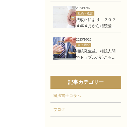
する方へ
2023/12/6
相続・遺言
法改正により、２０２
４年４月から相続登記
が義務化されます！！
2023/10/26
事例紹介
相続発生後、相続人間
でトラブルが起こる可
能性があるので、生前
に手続きを済ませてす
っきりしたい。
記事カテゴリー
司法書士コラム
ブログ