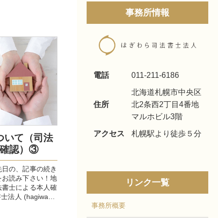
事務所情報
電話
011-211-6186
北海道札幌市中央区
住所
北2条西2丁目4番地
マルホビル3階
アクセス
札幌駅より徒歩５分
ついて（司法
確認）③
先日の、記事の続き
をお読み下さい！地
リンク一覧
法書士による本人確
人 (hagiwara-
事務所概要