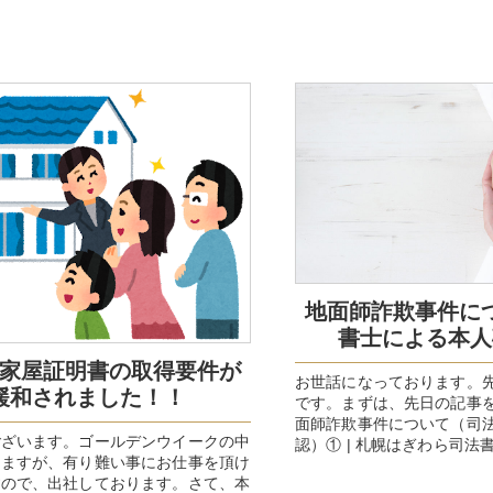
地面師詐欺事件に
書士による本人
家屋証明書の取得要件が
お世話になっております。
緩和されました！！
です。まずは、先日の記事
面師詐欺事件について（司
ございます。ゴールデンウイークの中
認）① | 札幌はぎわら司法書士法
りますが、有り難い事にお仕事を頂け
shiho...
すので、出社しております。さて、本